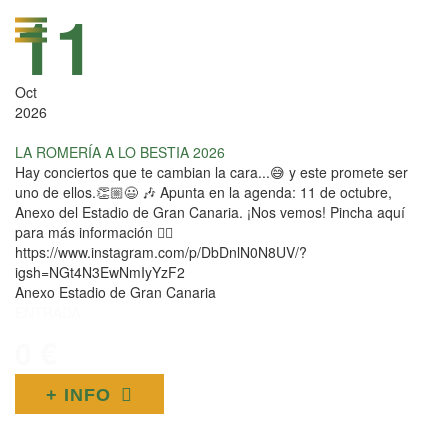
11
Oct
2026
LA ROMERÍA A LO BESTIA 2026
Hay conciertos que te cambian la cara...😅 y este promete ser
uno de ellos.👏🏼😃 🎶 Apunta en la agenda: 11 de octubre,
Anexo del Estadio de Gran Canaria. ¡Nos vemos! Pincha aquí
para más información 👇🏼
https://www.instagram.com/p/DbDnlN0N8UV/?
igsh=NGt4N3EwNmIyYzF2
Anexo Estadio de Gran Canaria
ENTRADA
0 €
+ INFO