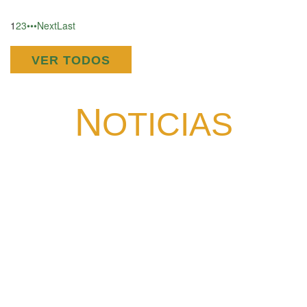
1
2
3
•••
Next
Last
VER TODOS
N
OTICIAS